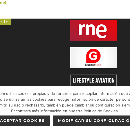
Nm4
CIÓN NEWSLETTER
COLABORANDO CON:
BETE
 utiliza cookies propias y de terceros para recopilar información que 
o se utilizarán las cookies para recoger información de carácter persona
tir su uso o rechazarlo, también puede cambiar su configuración sie
Encontrará más información en nuestra Política de Cookies.
acidad
-
Política de cookies
| Web desarrollada por
Infomeik
ACEPTAR COOKIES
MODIFICAR SU CONFIGURACIÓ