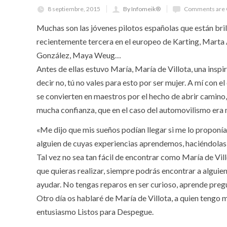
8 septiembre, 2015
By Infomeik®
Comments are 
Muchas son las jóvenes pilotos españolas que están brill
recientemente tercera en el europeo de Karting, Marta 
González, Maya Weug…
Antes de ellas estuvo María, María de Villota, una insp
decir no, tú no vales para esto por ser mujer. A mí con
se convierten en maestros por el hecho de abrir camino,
mucha confianza, que en el caso del automovilismo era n
«Me dijo que mis sueños podían llegar si me lo proponía
alguien de cuyas experiencias aprendemos, haciéndolas n
Tal vez no sea tan fácil de encontrar como María de Vil
que quieras realizar, siempre podrás encontrar a alguie
ayudar. No tengas reparos en ser curioso, aprende preg
Otro día os hablaré de María de Villota, a quien tengo 
entusiasmo Listos para Despegue.