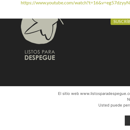
https://www.youtube.com/watch?t=16&v=eg57dzyy
SUSCRIP
SUSCRÍ
El sitio web www.listosparadespegue.com
N
Usted puede permi
© 2017
Listos para despegue
|
Aviso legal
-
Política de priv