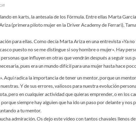
Off
ando en karts, la antesala de los Fórmula. Entre ellas Marta García
Ariza (primera piloto mujer en la Driver Academy de Ferrari), Tam
iración para ellas. Como decía Marta Ariza en una entrevista «Ya no
 el casco puesto no se me distingue si soy hombre o mujer». Hay per
 personas que influyen en otras que vendrán después a seguir sus 
ecesaria, pues era un mundo difícil para una mujer hasta hace poc
». Aquí radica la importancia de tener un mentor, porque un mentor
uestras. Y de sus errores, valiosos para nuestra evolución persona
lota, pero en cualquier actividad que quieras emprender, o en los 
n porque siempre hay alguien que ha ido un paso por delante y nos 
untando a tu mentor.
mucha admiración. Os dejo este vídeo con tantos chavales llenos de