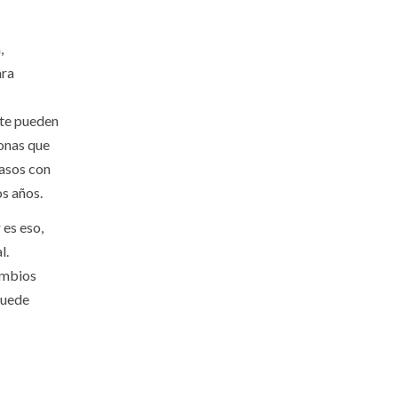
,
ara
 te pueden
sonas que
pasos con
os años.
 es eso,
l.
cambios
puede