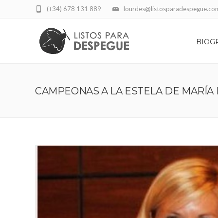
(+34) 678 131 889
lourdes@listosparadespegue.co
BIOG
CAMPEONAS A LA ESTELA DE MARÍA 