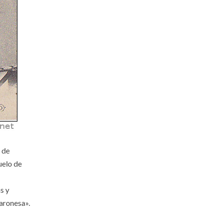
 de
uelo de
s y
baronesa».