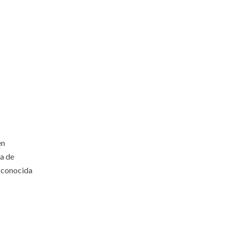
en
ca de
r conocida