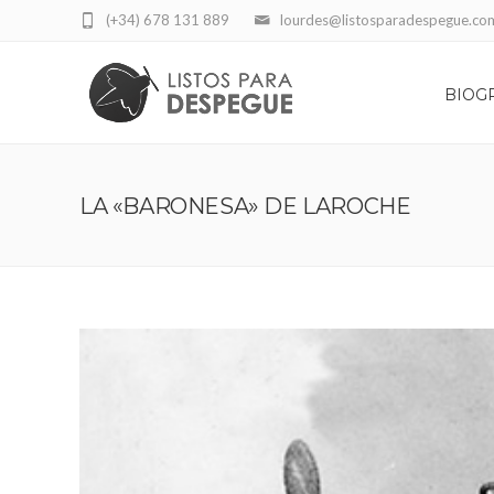
(+34) 678 131 889
lourdes@listosparadespegue.co
BIOG
LA «BARONESA» DE LAROCHE