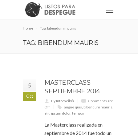
Home
Tag: bibendum mauris
TAG: BIBENDUM MAURIS
MASTERCLASS
5
SEPTIEMBRE 2014
Oct
By Infomeik®
Comments are
Off
augue quis
,
bibendum mauris
,
elit
,
ipsum dolor
,
tempor
La Masterclass realizada en
septiembre de 2014 fue todo un