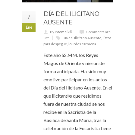
DÍA DEL ILICITANO
7
AUSENTE
Ene
By Infomeik®
Comments are
Off
Día del Ilicitano Ausente
,
listos
para despegue
,
lourdes carmona
Este año SS.MM. los Reyes
Magos de Oriente vinieron de
forma anticipada. Ha sido muy
emotivo participar en los actos
del Día del Ilicitano Ausente. En el
que ilicitan@s que residimos
fuera de nuestra ciudad se nos
recibe en la Sacristía de la
Basílica de Santa Maria, tras la
celebración de la Eucaristía tiene