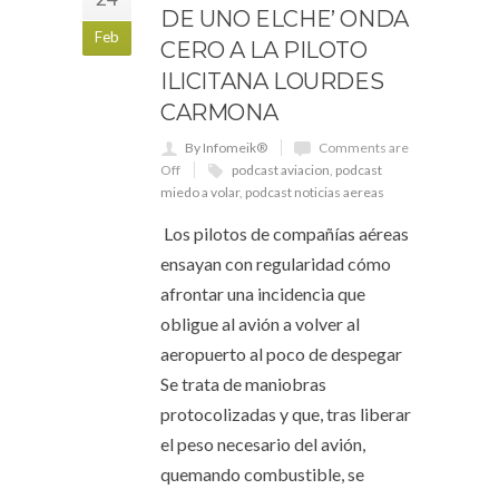
DE UNO ELCHE’ ONDA
Feb
CERO A LA PILOTO
ILICITANA LOURDES
CARMONA
By Infomeik®
Comments are
Off
podcast aviacion
,
podcast
miedo a volar
,
podcast noticias aereas
Los pilotos de compañías aéreas
ensayan con regularidad cómo
afrontar una incidencia que
obligue al avión a volver al
aeropuerto al poco de despegar
Se trata de maniobras
protocolizadas y que, tras liberar
el peso necesario del avión,
quemando combustible, se