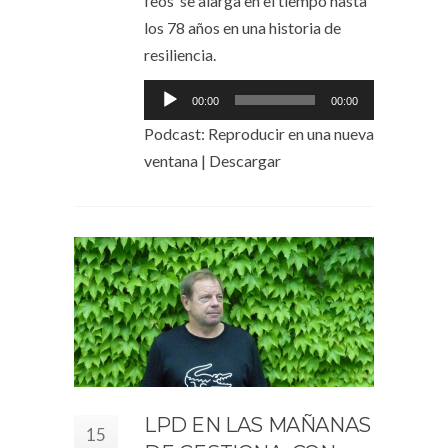
feos’ se alarga en el tiempo hasta
los 78 años en una historia de
resiliencia.
Reproductor
00:00
00:00
de
Podcast:
Reproducir en una nueva
audio
ventana
|
Descargar
LPD EN LAS MAÑANAS
15