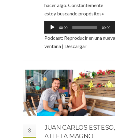
hacer algo. Constantemente
estoy buscando propósitos»
Reproductor
00:00
00:00
de
Podcast:
Reproducir en una nueva
audio
ventana
|
Descargar
JUAN CARLOS ESTESO,
3
ATLETA MAGNO