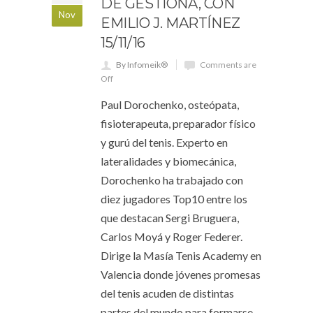
DE GESTIONA, CON
Nov
EMILIO J. MARTÍNEZ
15/11/16
By Infomeik®
Comments are
Off
Paul Dorochenko, osteópata,
fisioterapeuta, preparador físico
y gurú del tenis. Experto en
lateralidades y biomecánica,
Dorochenko ha trabajado con
diez jugadores Top10 entre los
que destacan Sergi Bruguera,
Carlos Moyá y Roger Federer.
Dirige la Masía Tenis Academy en
Valencia donde jóvenes promesas
del tenis acuden de distintas
partes del mundo para formarse