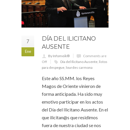
DÍA DEL ILICITANO
7
AUSENTE
Ene
By Infomeik®
Comments are
Off
Día del Ilicitano Ausente
,
listos
para despegue
,
lourdes carmona
Este año SS.MM. los Reyes
Magos de Oriente vinieron de
forma anticipada. Ha sido muy
emotivo participar en los actos
del Día del Ilicitano Ausente. En el
que ilicitan@s que residimos
fuera de nuestra ciudad se nos