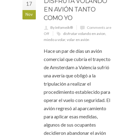
DISFRUTA VOLANDO
17
EN AVIÓN TANTO
Nov
COMO YO
By Infomeik®
Comments are
Off
disfrutar volando en avion
,
miedo a volar
,
volar en avión
Hace un par de días un avión
comercial que cubría el trayecto
de Amsterdam a Valencia sufrió
una avería que obligó a la
tripulación a realizar el
procedimiento establecido para
operar el vuelo con seguridad. El
avión regresó al aparcamiento
para aplicar esas medidas,
algunos de sus ocupantes
decidieron abandonar el avión