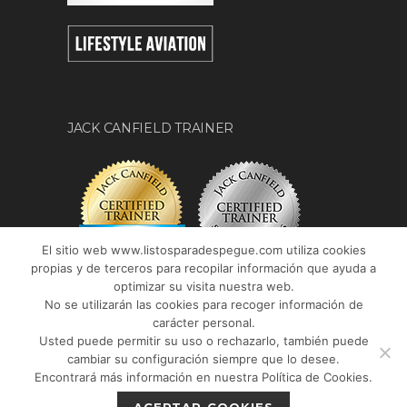
JACK CANFIELD TRAINER
El sitio web www.listosparadespegue.com utiliza cookies
propias y de terceros para recopilar información que ayuda a
optimizar su visita nuestra web.
No se utilizarán las cookies para recoger información de
carácter personal.
Usted puede permitir su uso o rechazarlo, también puede
cambiar su configuración siempre que lo desee.
Encontrará más información en nuestra Política de Cookies.
© 2017
Listos para despegue
|
Aviso legal
-