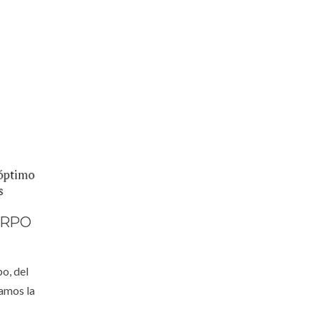
ERPO
o, del
damos la