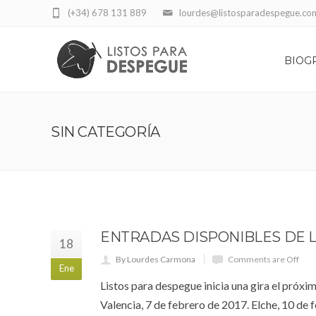
(+34) 678 131 889
lourdes@listosparadespegue.co
BIOG
SIN CATEGORÍA
ENTRADAS DISPONIBLES DE L
18
By Lourdes Carmona
Comments are Off
Ene
Listos para despegue inicia una gira el próxi
Valencia, 7 de febrero de 2017. Elche, 10 de