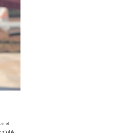
ar el
erofobia