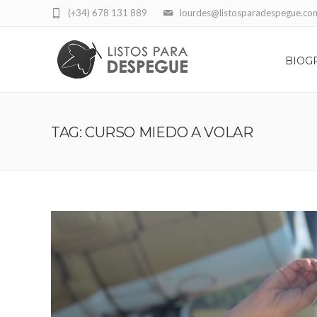
(+34) 678 131 889
lourdes@listosparadespegue.co
BIOG
TAG: CURSO MIEDO A VOLAR