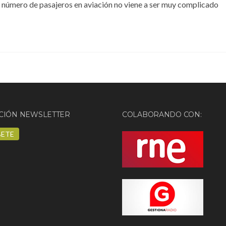
l número de pasajeros en aviación no viene a ser muy complicado
CIÓN NEWSLETTER
COLABORANDO CON:
BETE