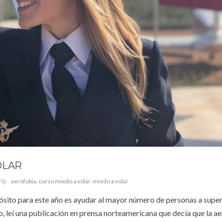
OLAR
aerofobia
,
curso miedo a volar
,
miedo a volar
ito para este año es ayudar al mayor número de personas a super
 leí una publicación en prensa norteamericana que decía que la a