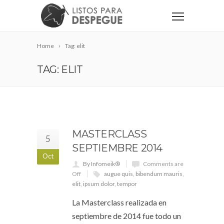
Home
Tag: elit
TAG: ELIT
MASTERCLASS
5
SEPTIEMBRE 2014
Oct
By Infomeik®
Comments are
Off
augue quis
,
bibendum mauris
,
elit
,
ipsum dolor
,
tempor
La Masterclass realizada en
septiembre de 2014 fue todo un