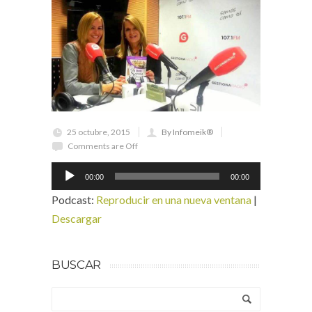
25 octubre, 2015
By Infomeik®
Comments are Off
Reproductor
00:00
00:00
de
Podcast:
Reproducir en una nueva ventana
|
audio
Descargar
BUSCAR