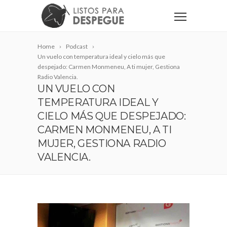
Home
Podcast
Un vuelo con temperatura ideal y cielo más que
despejado: Carmen Monmeneu, A ti mujer, Gestiona
Radio Valencia.
UN VUELO CON
TEMPERATURA IDEAL Y
CIELO MÁS QUE DESPEJADO:
CARMEN MONMENEU, A TI
MUJER, GESTIONA RADIO
VALENCIA.