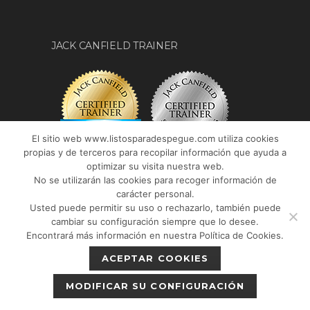
JACK CANFIELD TRAINER
El sitio web www.listosparadespegue.com utiliza cookies
propias y de terceros para recopilar información que ayuda a
optimizar su visita nuestra web.
No se utilizarán las cookies para recoger información de
carácter personal.
Usted puede permitir su uso o rechazarlo, también puede
cambiar su configuración siempre que lo desee.
Encontrará más información en nuestra Política de Cookies.
© 2017
Listos para despegue
|
Aviso legal
-
ACEPTAR COOKIES
Política de privacidad
-
Política de cookies
|
MODIFICAR SU CONFIGURACIÓN
Web desarrollada por
Infomeik