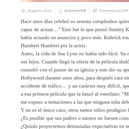
26 agosto, 2016
By Infomeik®
Comments are Off
Hace unos días celebró su setenta cumpleaños quien
capaz de actuar…” Esto fue lo que pensó Stanley K
había actuado en anuncios y poco más. Kubrick est
Humbert Humbert por la actriz.
Antes, la vida de Sue Lyon no había sido fácil. Su
sus hijos. Cuando llegó la oferta de la película dud
consultó con el pastor de su iglesia y este dio su a
Hollywood durante unos años, para después caer en
accidente de tráfico… y un carácter muy difícil, qu
a esa primera película que la lanzó al estrellato: 
me expuso a tentaciones a las que ninguna niña deb
Y no es el único caso, otros tantos niños prodigios
¿Es posible que sus padres o tutores no fuesen co
¿Quizás proyectemos demasiadas expectativas en nu