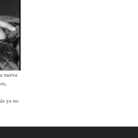
na nueva
nos,
zás ya no