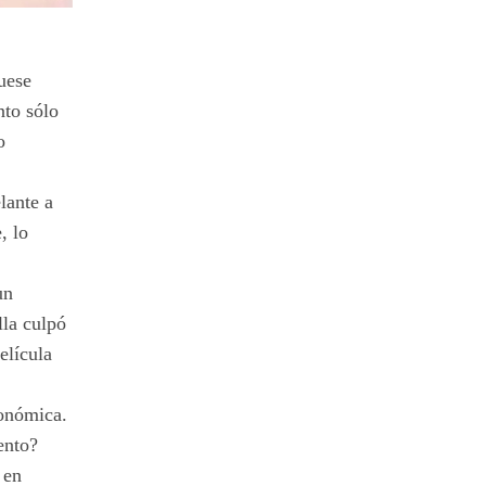
uese
nto sólo
o
lante a
, lo
un
lla culpó
elícula
ronómica.
ento?
 en